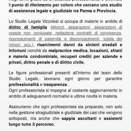
il
punto di riferimento per coloro che cercano uno studio
di assistenza legale e giudiziale tra Parma e Provincia.
Lo Studio Legale Vizzolesi si occupa di materie in ambito di
diritto di famiglia
(
divorzi, separazioni, separazioni di
coppie non coniugate, redazione contratti di convivenza,
riconoscimenti di paternità e disconoscimenti, tutela dei
minori, ecc.
)
,
risarcimenti danni da sinistri stradali e
infortuni
nonchè da
malpractice medica, locazioni, sfratti
e materia condominiale, recuperi crediti per aziende e
privati, diritto penale e di diritto civile.
Le figure professionali presenti all’interno del team dello
Studio Legale, lavorano ogni giorno per garantire
professionalità
e
trasparenza
.
Ogni professionista si impegna al costante aggiornamento in
ambito di adeguamenti normativi e ultime novità in materia.
Assicuriamo che ogni professionista sia preparato, non solo
nella gestione stragiudiziale e giudiziale dei casi che vengono
sottoposti, ma anche che
sappia ascoltarti
e
assisterti
lungo tutto il percorso
.