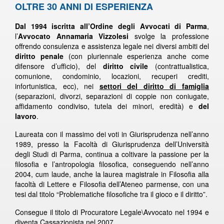
OLTRE 30 ANNI DI ESPERIENZA
Dal 1994 iscritta all’Ordine degli Avvocati di Parma
,
l’
Avvocato Annamaria Vizzolesi
svolge la professione
offrendo consulenza e assistenza legale nei diversi ambiti del
diritto penale
(con pluriennale esperienza anche come
difensore d’ufficio), del
diritto civile
(contrattualistica,
comunione, condominio, locazioni, recuperi crediti,
infortunistica, ecc), nei
settori del diritto di famiglia
(separazioni, divorzi, separazioni di coppie non coniugate,
affidamento condiviso, tutela dei minori, eredità) e
del
lavoro
.
Laureata con il massimo dei voti in Giurisprudenza nell’anno
1989, presso la Facoltà di Giurisprudenza dell’Università
degli Studi di Parma, continua a coltivare la passione per la
filosofia e l’antropologia filosofica, conseguendo nell’anno
2004, cum laude, anche la laurea magistrale in Filosofia alla
facoltà di Lettere e Filosofia dell’Ateneo parmense, con una
tesi dal titolo “Problematiche filosofiche tra il gioco e il diritto”.
Consegue il titolo di Procuratore Legale\Avvocato nel 1994 e
diventa Cassazionista nel 2007.